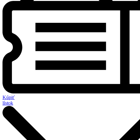
Kúpiť
lístok