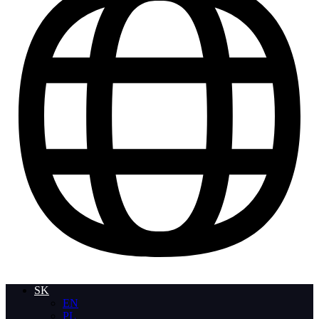
SK
EN
PL