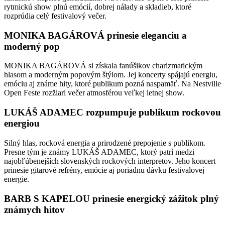
rytmickú show plnú emócií, dobrej nálady a skladieb, ktoré
rozprúdia celý festivalový večer.
MONIKA BAGÁROVÁ prinesie eleganciu a
moderný pop
MONIKA BAGÁROVÁ si získala fanúšikov charizmatickým
hlasom a moderným popovým štýlom. Jej koncerty spájajú energiu,
emóciu aj známe hity, ktoré publikum pozná naspamäť. Na Nestville
Open Feste rozžiari večer atmosférou veľkej letnej show.
LUKÁŠ ADAMEC rozpumpuje publikum rockovou
energiou
Silný hlas, rocková energia a prirodzené prepojenie s publikom.
Presne tým je známy LUKÁŠ ADAMEC, ktorý patrí medzi
najobľúbenejších slovenských rockových interpretov. Jeho koncert
prinesie gitarové refrény, emócie aj poriadnu dávku festivalovej
energie.
BARB S KAPELOU prinesie energický zážitok plný
známych hitov