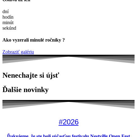
dní
hodín
minút
sekúnd
Ako vyzerali minulé ročníky ?
Zobraziť galériu
Nenechajte si újsť
Ďalšie novinky
#
2026
Ďakujeme, že ste boli súčasťou festivalu Nestville Open Fest