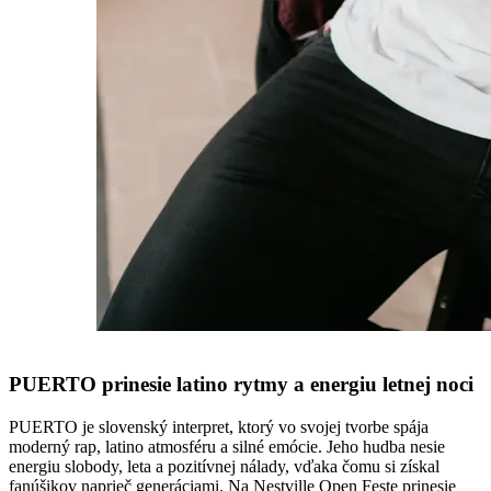
PUERTO prinesie latino rytmy a energiu letnej noci
PUERTO je slovenský interpret, ktorý vo svojej tvorbe spája
moderný rap, latino atmosféru a silné emócie. Jeho hudba nesie
energiu slobody, leta a pozitívnej nálady, vďaka čomu si získal
fanúšikov naprieč generáciami. Na Nestville Open Feste prinesie