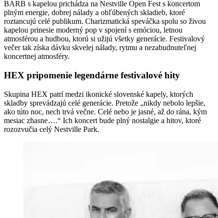
BARB s kapelou prichádza na Nestville Open Fest s koncertom
plným energie, dobrej nálady a obľúbených skladieb, ktoré
roztancujú celé publikum. Charizmatická speváčka spolu so živou
kapelou prinesie moderný pop v spojení s emóciou, letnou
atmosférou a hudbou, ktorú si užijú všetky generácie. Festivalový
večer tak získa dávku skvelej nálady, rytmu a nezabudnuteľnej
koncertnej atmosféry.
HEX pripomenie legendárne festivalové hity
Skupina HEX patrí medzi ikonické slovenské kapely, ktorých
skladby sprevádzajú celé generácie. Pretože „nikdy nebolo lepšie,
ako túto noc, nech trvá večne. Celé nebo je jasné, až do rána, kým
mesiac zhasne….“ Ich koncert bude plný nostalgie a hitov, ktoré
rozozvučia celý Nestville Park.