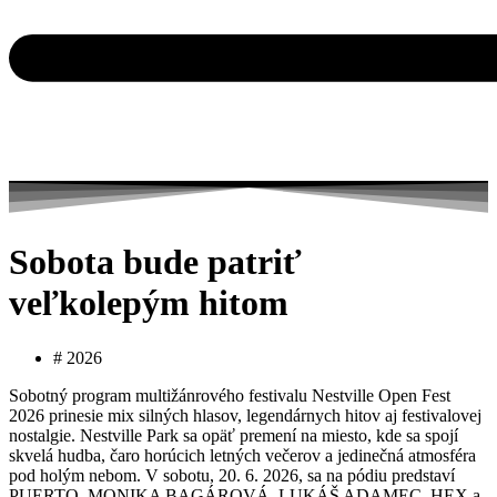
Sobota bude patriť
veľkolepým hitom
#
2026
Sobotný program multižánrového festivalu Nestville Open Fest
2026 prinesie mix silných hlasov, legendárnych hitov aj festivalovej
nostalgie. Nestville Park sa opäť premení na miesto, kde sa spojí
skvelá hudba, čaro horúcich letných večerov a jedinečná atmosféra
pod holým nebom. V sobotu, 20. 6. 2026, sa na pódiu predstaví
PUERTO, MONIKA BAGÁROVÁ, LUKÁŠ ADAMEC, HEX a