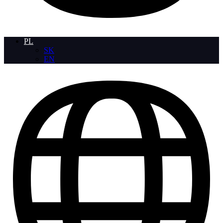
PL
SK
EN