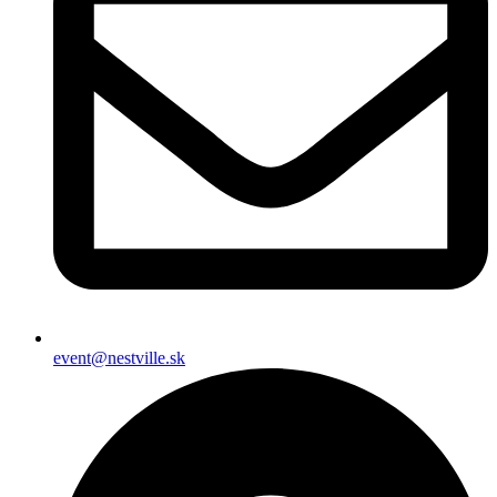
event@nestville.sk