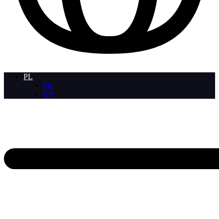
PL
SK
EN