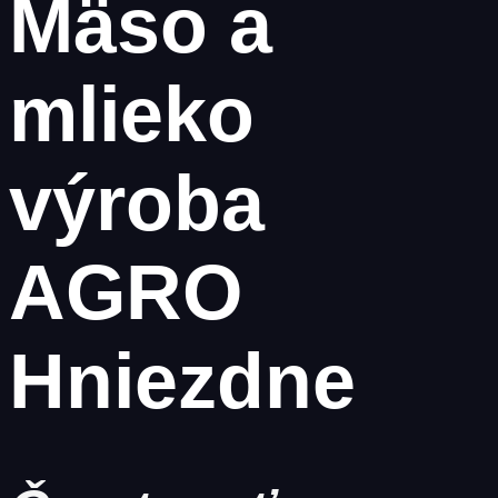
Mäso a
mlieko
výroba
AGRO
Hniezdne