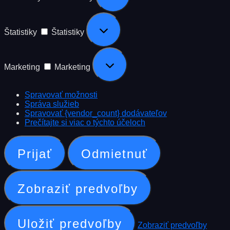
Štatistiky
Štatistiky
Marketing
Marketing
Spravovať možnosti
Správa služieb
Spravovať {vendor_count} dodávateľov
Prečítajte si viac o týchto účeloch
Prijať
Odmietnuť
Zobraziť predvoľby
Uložiť predvoľby
Zobraziť predvoľby