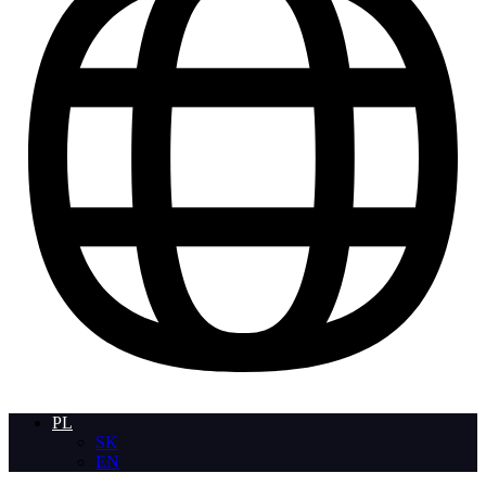
PL
SK
EN