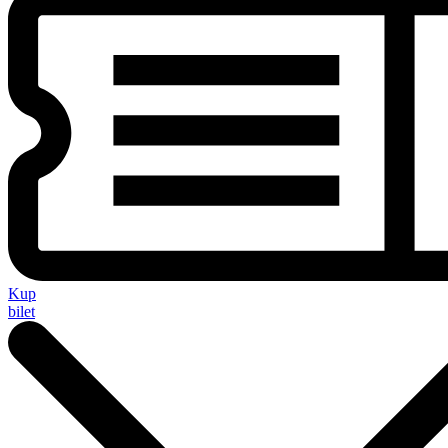
Kup
bilet