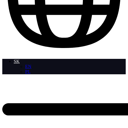
SK
EN
PL