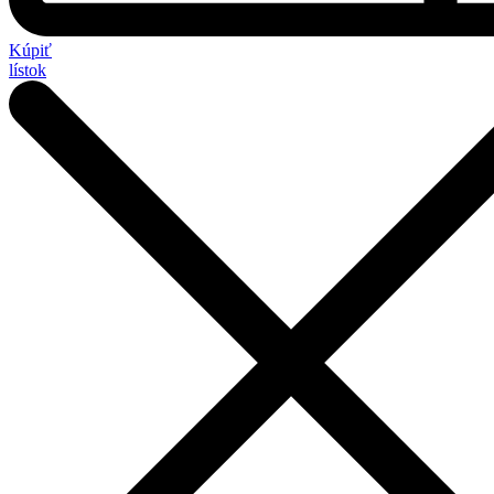
Kúpiť
lístok