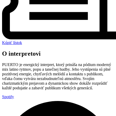
Kúpiť lístok
O interpretovi
PUERTO je energický interpret, ktorý prináša na pódium moderný
mix latino rytmov, popu a tanečnej hudby. Jeho vystúpenia sú plné
pozitívnej energie, chytľavých melódií a kontaktu s publikom,
vďaka čomu vytvára nezabudnuteľnú atmosféru. Svojím
charizmatickým prejavom a dynamickou show dokáže rozprúdiť
každé podujatie a zabaviť publikum všetkých generácií.
Spotify