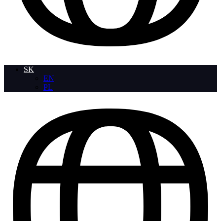
SK
EN
PL