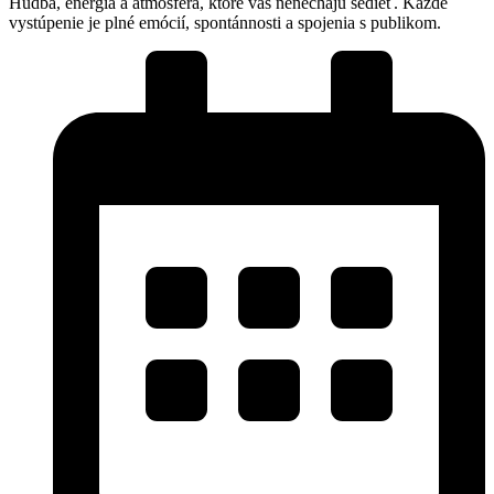
Hudba, energia a atmosféra, ktoré vás nenechajú sedieť. Každé
vystúpenie je plné emócií, spontánnosti a spojenia s publikom.